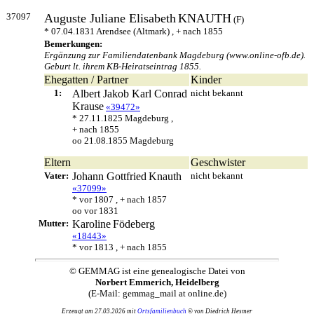
37097
Auguste Juliane Elisabeth
KNAUTH
(F)
* 07.04.1831 Arendsee (Altmark) , + nach 1855
Bemerkungen:
Ergänzung zur Familiendatenbank Magdeburg (www.online-ofb.de).
Geburt lt. ihrem KB-Heiratseintrag 1855.
Ehegatten / Partner
Kinder
1:
Albert Jakob Karl Conrad
nicht bekannt
Krause
«39472»
* 27.11.1825 Magdeburg ,
+ nach 1855
oo 21.08.1855 Magdeburg
Eltern
Geschwister
Vater:
Johann Gottfried
Knauth
nicht bekannt
«37099»
* vor 1807 , + nach 1857
oo vor 1831
Mutter:
Karoline
Födeberg
«18443»
* vor 1813 , + nach 1855
© GEMMAG ist eine genealogische Datei von
Norbert Emmerich, Heidelberg
(E-Mail: gemmag_mail at online.de)
Erzeugt am 27.03.2026 mit
Ortsfamilienbuch
© von Diedrich Hesmer