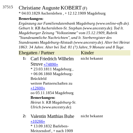
37515
Christiane Auguste
KOBERT
(F)
* 04.03.1829 Aschersleben , + 12.12.1909 Magdeburg
Bemerkungen:
Ergänzung zur Familiendatenbank Magdeburg (www.online-ofb.de).
Geburt lt. KB Aschersleben-St. Stephan (www.ancestry.de). Tod lt.
Magdeburger Zeitung "Volksstimme" vom 15.12.1909, Rubrik
"Standesamtliche Nachrichten", und lt. Sterberegister des
Standesamts Magdeburg-Altstadt (www.ancestry.de). Alter bei Heirat
1863: 34 Jahre. Alter bei Tod: 81 (?) Jahre, 9 Monate und 8 Tage.
Ehegatten / Partner
Kinder
1:
Carl Friedrich Wilhelm
nicht bekannt
Struve
«74890»
* 23.03.1811 Magdeburg ,
+ 06.06.1860 Magdeburg-
Brückfeld
weitere Partnerschaften zu
«12600»
oo 05.11.1854 Magdeburg
Bemerkungen:
Heirat lt. KB Magdeburg-St.
Ulrich (www.ancestry.de).
2:
Valentin Matthias
Buhe
nicht bekannt
«10266»
* 13.09.1832 Barleben-
Meitzendorf , + nach 1909