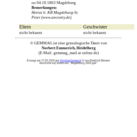
oo 04.10.1863 Magdeburg
Bemerkungen:
Heirat lt. KB Magdeburg-St.
Peter (www.ancestry.de).
Eltern
Geschwister
nicht bekannt
nicht bekannt
© GEMMAG ist eine genealogische Datei von
Norbert Emmerich, Heidelberg
(E-Mail: gemmag_mail at online.de)
Erzeugt am 27.03.2026 mit
Ortsfamilienbuch
© von Diedrich Hesmer
basierend auf Daten aus "Magdeburg 2603.ged"