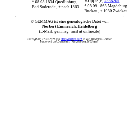
Köppe
(F)
«38620»
* 08.08.1834 Quedlinburg-
* 08.09.1863 Magdeburg-
Bad Suderode , + nach 1863
Buckau , + 1930 Zwickau
© GEMMAG ist eine genealogische Datei von
Norbert Emmerich, Heidelberg
(E-Mail: gemmag_mail at online.de)
Erzeugt am 27.03.2026 mit
Ortsfamilienbuch
© von Diedrich Hesmer
basierend auf Daten aus "Magdeburg 2603.ged"