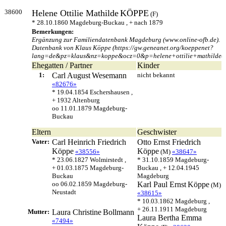
38600
Helene Ottilie Mathilde
KÖPPE
(F)
* 28.10.1860 Magdeburg-Buckau , + nach 1879
Bemerkungen:
Ergänzung zur Familiendatenbank Magdeburg (www.online-ofb.de).
Datenbank von Klaus Köppe (https://gw.geneanet.org/koeppenet?
lang=de&pz=klaus&nz=koppe&ocz=0&p=helene+ottilie+mathilde&
Ehegatten / Partner
Kinder
1:
Carl August
Wesemann
nicht bekannt
«82676»
* 19.04.1854 Eschershausen ,
+ 1932 Altenburg
oo 11.01.1879 Magdeburg-
Buckau
Eltern
Geschwister
Vater:
Carl Heinrich Friedrich
Otto Ernst Friedrich
Köppe
Köppe
«38556»
(M)
«38647»
* 23.06.1827 Wolmirstedt ,
* 31.10.1859 Magdeburg-
+ 01.03.1875 Magdeburg-
Buckau , + 12.04.1945
Buckau
Magdeburg
oo 06.02.1859 Magdeburg-
Karl Paul Ernst
Köppe
(M)
Neustadt
«38615»
* 10.03.1862 Magdeburg ,
+ 26.11.1911 Magdeburg
Mutter:
Laura Christine
Bollmann
Laura Bertha Emma
«7494»