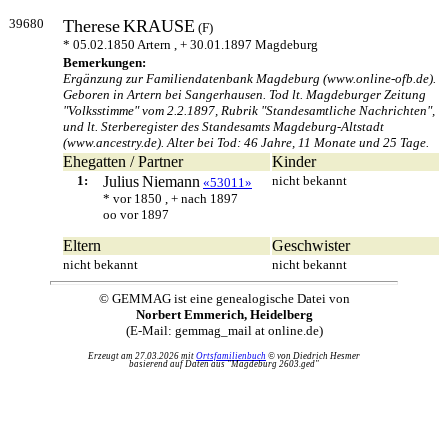
39680
Therese
KRAUSE
(F)
* 05.02.1850 Artern , + 30.01.1897 Magdeburg
Bemerkungen:
Ergänzung zur Familiendatenbank Magdeburg (www.online-ofb.de).
Geboren in Artern bei Sangerhausen. Tod lt. Magdeburger Zeitung
"Volksstimme" vom 2.2.1897, Rubrik "Standesamtliche Nachrichten",
und lt. Sterberegister des Standesamts Magdeburg-Altstadt
(www.ancestry.de). Alter bei Tod: 46 Jahre, 11 Monate und 25 Tage.
Ehegatten / Partner
Kinder
1:
Julius
Niemann
nicht bekannt
«53011»
* vor 1850 , + nach 1897
oo vor 1897
Eltern
Geschwister
nicht bekannt
nicht bekannt
© GEMMAG ist eine genealogische Datei von
Norbert Emmerich, Heidelberg
(E-Mail: gemmag_mail at online.de)
Erzeugt am 27.03.2026 mit
Ortsfamilienbuch
© von Diedrich Hesmer
basierend auf Daten aus "Magdeburg 2603.ged"