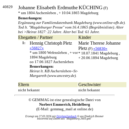
40829
Johanne Elisabeth Erdmuthe
KÜCHING
(F)
* um 1804 Aschersleben , + 10.04.1865 Magdeburg
Bemerkungen:
Ergänzung zur Familiendatenbank Magdeburg (www.online-ofb.de).
Tod lt. "Magdeburger Presse" vom 16.4.1865 (Begräbnisliste). Alter
bei >Heirat 1827: 22 Jahre. Alter bei Tod: 61 Jahre.
Ehegatten / Partner
Kinder
1:
Hennig Christoph
Pletz
Marie Therese Johanne
«56827»
Pletz
(F)
«56830»
* um 1800 Wefensleben , + vor
* 18.07.1841 Magdeburg ,
1894 Magdeburg
+ 20.06.1894 Magdeburg
oo 17.06.1827 Aschersleben
Bemerkungen:
Heirat lt. KB Aschersleben--St-
Margareth (www.ancestry.de).
Eltern
Geschwister
nicht bekannt
nicht bekannt
© GEMMAG ist eine genealogische Datei von
Norbert Emmerich, Heidelberg
(E-Mail: gemmag_mail at online.de)
Erzeugt am 27.03.2026 mit
Ortsfamilienbuch
© von Diedrich Hesmer
basierend auf Daten aus "Magdeburg 2603.ged"