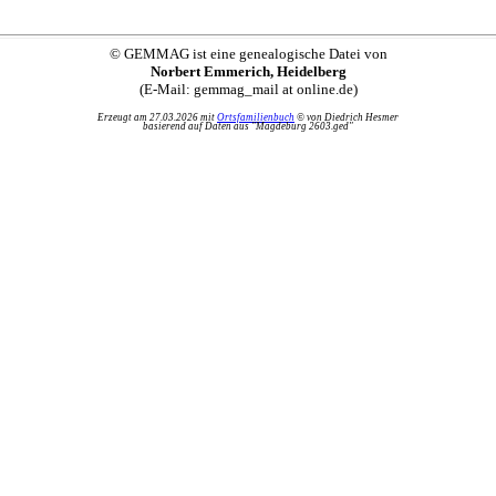
© GEMMAG ist eine genealogische Datei von
Norbert Emmerich, Heidelberg
(E-Mail: gemmag_mail at online.de)
Erzeugt am 27.03.2026 mit
Ortsfamilienbuch
© von Diedrich Hesmer
basierend auf Daten aus "Magdeburg 2603.ged"