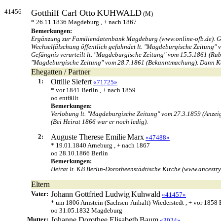
41456
Gotthilf Carl Otto
KUHWALD
(M)
* 26.11.1836 Magdeburg , + nach 1867
Bemerkungen:
Ergänzung zur Familiendatenbank Magdeburg (www.online-ofb.de). Ge
Wechselfälschung öffentlich gefahndet lt. "Magdeburgische Zeitung" 
Gefängnis verurteilt lt. "Magdeburgische Zeitung" vom 15.5.1861 (Rub
"Magdeburgische Zeitung" vom 28.7.1861 (Bekanntmachung). Dann Kauf
Ehegatten / Partner
1:
Ottilie
Siefert
«71725»
* vor 1841 Berlin , + nach 1859
oo entfällt
Bemerkungen:
Verlobung lt. "Magdeburgische Zeitung" vom 27.3.1859 (Anzeige
(Bei Heirat 1866 war er noch ledig).
2:
Auguste Therese Emilie
Marx
«47488»
* 19.01.1840 Arneburg , + nach 1867
oo 28.10.1866 Berlin
Bemerkungen:
Heirat lt. KB Berlin-Dorotheenstädtische Kirche (www.ancestry.
Eltern
Vater:
Johann Gottfried Ludwig
Kuhwald
«41457»
* um 1806 Arnstein (Sachsen-Anhalt)-Wiederstedt , + vor 1858
oo 31.05.1832 Magdeburg
Mutter:
Johanne Dorothee Elisabeth
Baum
«3024»