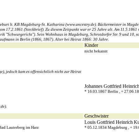
burt lt. KB Magdeburg-St. Katharina (www.ancestry.de). Bäckermeister in Magde
vom 17.2.1861 (Steckbrief). Zu diesem Zeitpunkt war er 25 Jahre alt. Am 11.5.1
rik "Schwurgericht"). Sein Wohnhaus in Magdeburg, Schrotdorfer Str. 9 und 10, s
mann in Berlin (1866, 1867). Alter bei Heirat 1866: 30 Jahre.
Kinder
nicht bekannt
), jedoch kam es offensichtlich nicht zur Heirat
Johannes Gottfried Heinric
* 16.03.1867 Berlin , + 27.06.1
de).
Geschwister
Louis Gottfried Heinrich
Ku
 Bad Lauterberg im Harz
* 05.12.1834 Magdeburg , + 19