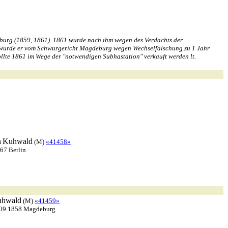
burg (1859, 1861). 1861 wurde nach ihm wegen des Verdachts der
861 wurde er vom Schwurgericht Magdeburg wegen Wechselfälschung zu 1 Jahr
ollte 1861 im Wege der "notwendigen Subhastation" verkauft werden lt.
h
Kuhwald
(M)
«41458»
867 Berlin
hwald
(M)
«41459»
.09.1858 Magdeburg