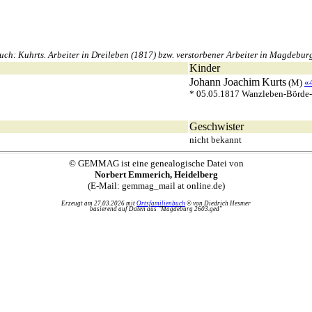
: Kuhrts. Arbeiter in Dreileben (1817) bzw. verstorbener Arbeiter in Magdeburg 
Kinder
Johann Joachim
Kurts
(M)
«
* 05.05.1817 Wanzleben-Börde-
Geschwister
nicht bekannt
© GEMMAG ist eine genealogische Datei von
Norbert Emmerich, Heidelberg
(E-Mail: gemmag_mail at online.de)
Erzeugt am 27.03.2026 mit
Ortsfamilienbuch
© von Diedrich Hesmer
basierend auf Daten aus "Magdeburg 2603.ged"