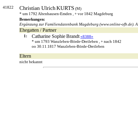
41822
Christian Ulrich
KURTS
(M)
* um 1792 Altenhausen-Emden , + vor 1842 Magdeburg
Bemerkungen:
Ergänzung zur Familiendatenbank Magdeburg (www.online-ofb.de). Auch
Ehegatten / Partner
1:
Catharine Sophie
Brandt
«8388»
* um 1793 Wanzleben-Börde-Dreileben , + nach 1842
oo 30.11.1817 Wanzleben-Börde-Dreileben
Eltern
nicht bekannt