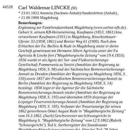
44528
Carl Waldemar
LINCKE
(M)
* 23.01.1822 Arnstein (Sachsen-Anhalt)-Sandersleben (Anhalt) ,
+ 21.06.1900 Magdeburg
Bemerkungen:
Ergänzung zur Familiendatenbank Magdeburg (www.online-ofb.de).
Geburt lt. seinem KB-Heiratseintrag. Kaufmann (1853, 1861) bzw.
verstorbener Kaufmann (1911) in Magdeburg, Knochenhauer-
Uferstr. 33 (1858, 1861) und Breiter Weg 61 (1900). Nach dem
Erlöschen der Fa. Bailleu & Rode in Magdeburg setzte er deren
Geschäft gemeinsam mit Hermann Albert Agricola unter der Fa.
Agricola & Lincke fort ("Magdeburgische Zeitung" vom 19.4.1853).
1856 wurde er als Agent der See- und Flußversicherungs-
Gesellschaft Pommerania zu Stettin (Amtsblatt der Regierung zu
Magdeburg 1856, S. 98) und der Sächsischen Rentenversicherungs-
Anstalt zu Dresden (Amtsblatt der Regierung zu Magdeburg 1856, S.
150) sowie 1857 der Preußischen Rentenversicherungs-Anstalt zu
Berlin (Amtsblatt der Regierung zu Magdeburg 1858, S. 14)
bestätigt. 1858 legte er die Agentur für die Sächsische
Rentenversicherungs-Anstalt nieder (Amtsblatt der Regierung zu
Magdeburg 1858, S. 195) und übernahm 1859 diejenige der
Leipziger Feuerversicherungs-Anstalt (Amtsblatt der Regierung zu
Magdeburg 1859, S. 185). Verfasser der Traueranzeige für seinen
1862 gestorbenen Onkel August Rode in "Magdeburgische Zeitung"
vom 16.3.1862. (Auch) Geschworener am Schwurgericht in
Magdeburg lt. "Magdeburgische Zeitung" vom 12.9.1862 (Rubrik
"Schwurgericht"). Tod lt. Sterberegister des Standesamts
Magdeburg-Altstadt (www.ancestry.de). Alter bei Tod: 78 Jahre.