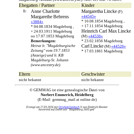
Ehegatten / Partner
Kinder
1:
Anne Charlotte
Margaretha
Lincke
(F)
Margarethe
Behrens
«44545»
* 10.08.1854 Magdeburg ,
«3884»
+ 17.11.1854 Magdeburg
* 04.08.1834 Magdeburg ,
Heinrich Carl Max
Lincke
+ 24.03.1911 Magdeburg
oo 17.07.1853 Magdeburg
(M)
«44536»
Bemerkungen:
* 23.02.1856 Magdeburg
Heirat lt. "Magdeburgische
Carl
Lincke
(M)
«44526»
Zeitung" vom 19.7.1853
* 17.03.1861 Magdeburg
(Anzeige) und lt. KB
Magdeburg-St. Johann
(www.ancestry.de).
Eltern
Geschwister
nicht bekannt
nicht bekannt
© GEMMAG ist eine genealogische Datei von
Norbert Emmerich, Heidelberg
(E-Mail: gemmag_mail at online.de)
Erzeugt am 27.03.2026 mit
Ortsfamilienbuch
© von Diedrich Hesmer
basierend auf Daten aus "Magdeburg 2603.ged"