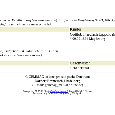
rt lt. KB Altenburg (www.ancestry.de). Kaufmann in Magdeburg (1863, 1865), Kut
eß Ehefrau und ein minorennes Kind NN.
Kinder
Gottlob Friedrich
Lippold
(
* 09.02.1864 Magdeburg
e). Aufgebot lt. KB Magdeburg-St. Ulrich
is-Gemeinde (www.ancestry.de).
Geschwister
nicht bekannt
© GEMMAG ist eine genealogische Datei von
Norbert Emmerich, Heidelberg
(E-Mail: gemmag_mail at online.de)
Erzeugt am 27.03.2026 mit
Ortsfamilienbuch
© von Diedrich Hesmer
basierend auf Daten aus "Magdeburg 2603.ged"