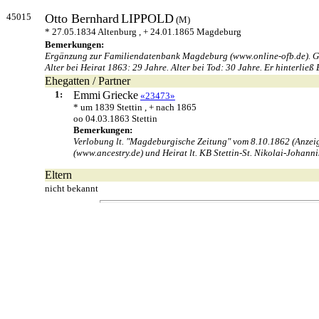
45015
Otto Bernhard
LIPPOLD
(M)
* 27.05.1834 Altenburg , + 24.01.1865 Magdeburg
Bemerkungen:
Ergänzung zur Familiendatenbank Magdeburg (www.online-ofb.de). Gebu
Alter bei Heirat 1863: 29 Jahre. Alter bei Tod: 30 Jahre. Er hinterli
Ehegatten / Partner
1:
Emmi
Griecke
«23473»
* um 1839 Stettin , + nach 1865
oo 04.03.1863 Stettin
Bemerkungen:
Verlobung lt. "Magdeburgische Zeitung" vom 8.10.1862 (Anzeig
(www.ancestry.de) und Heirat lt. KB Stettin-St. Nikolai-Johann
Eltern
nicht bekannt