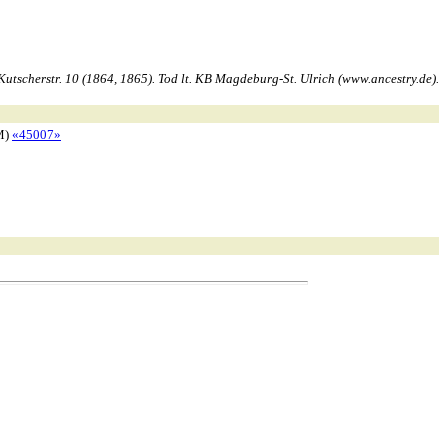
scherstr. 10 (1864, 1865). Tod lt. KB Magdeburg-St. Ulrich (www.ancestry.de).
M)
«45007»