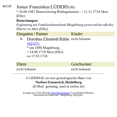
46130
Justus Franziskus
LÜDERS
(M)
* 24.06.1687 Braunschweig-Riddagshausen , + 12.11.1754 Aken
(Elbe)
Bemerkungen:
Ergänzung zur Familiendatenbank Magdeburg (www.online-ofb.de).
Pfarrer in Aken (Elbe).
Ehegatten / Partner
Kinder
1:
Dorothea Elisabeth
Rühle
nicht bekannt
«62537»
* um 1690 Magdeburg ,
+ 14.08.1718 Aken (Elbe)
oo 17.05.1716
Eltern
Geschwister
nicht bekannt
nicht bekannt
© GEMMAG ist eine genealogische Datei von
Norbert Emmerich, Heidelberg
(E-Mail: gemmag_mail at online.de)
Erzeugt am 27.03.2026 mit
Ortsfamilienbuch
© von Diedrich Hesmer
basierend auf Daten aus "Magdeburg 2603.ged"