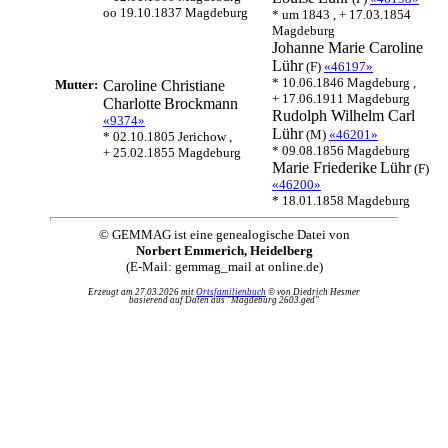
oo 19.10.1837 Magdeburg
* um 1843 , + 17.03.1854
Magdeburg
Johanne Marie Caroline
Lühr
(F)
«46197»
* 10.06.1846 Magdeburg ,
Mutter:
Caroline Christiane
+ 17.06.1911 Magdeburg
Charlotte
Brockmann
Rudolph Wilhelm Carl
«9374»
Lühr
(M)
«46201»
* 02.10.1805 Jerichow ,
* 09.08.1856 Magdeburg
+ 25.02.1855 Magdeburg
Marie Friederike
Lühr
(F)
«46200»
* 18.01.1858 Magdeburg
© GEMMAG ist eine genealogische Datei von
Norbert Emmerich, Heidelberg
(E-Mail: gemmag_mail at online.de)
Erzeugt am 27.03.2026 mit
Ortsfamilienbuch
© von Diedrich Hesmer
basierend auf Daten aus "Magdeburg 2603.ged"