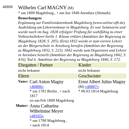
46808
Wilhelm Carl
MAGNY
(M)
* um 1809 Magdeburg , + um Jun 1846 Arendsee (Altmark)
Bemerkungen:
Ergänzung zur Familiendatenbank Magdeburg (www.online-ofb.de).
Ausbildung am Lehrerseminar in Magdeburg. Er war Seminarist und
wurde nach im Aug. 1828 erfolgter Prüfung für wahlfähig zu einer
Volksschullehrer-Stelle 1. Klasse erklärt (Amtsblatt der Regierung zu
Magdeburg 1828, S. 205). (Erst) 1832 wurde er zum vierten Lehrer
an der Bürgerschule in Arneburg berufen (Amtsblatt der Regierung
zu Magdeburg 1832, S. 222). 1842 wurde zum Organisten und Lehrer
in Arendsee bestellt (Amtsblatt der Regierung zu Magdeburg 1842, S.
416). Tod lt. Amtsblatt der Regierung zu Magdeburg 1846, S. 172.
Ehegatten / Partner
Kinder
nicht bekannt
nicht bekannt
Eltern
Geschwister
Vater:
Carl Anton
Magny
Ernst Albert Julius
Magny
«46806»
(M)
«46807»
* um 1781 Berlin , + nach
* 06.03.1814 Magdeburg
1817
oo um Feb 1809 Magdeburg
Mutter:
Anna Catharina
Wilhelmine
Meyer
«49103»
* um 1790 Magdeburg ,
+ nach 1814