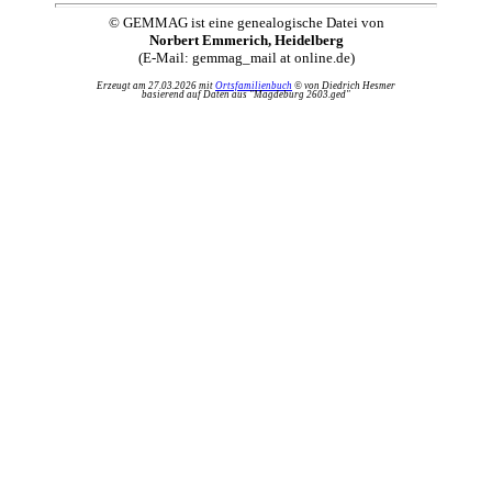
© GEMMAG ist eine genealogische Datei von
Norbert Emmerich, Heidelberg
(E-Mail: gemmag_mail at online.de)
Erzeugt am 27.03.2026 mit
Ortsfamilienbuch
© von Diedrich Hesmer
basierend auf Daten aus "Magdeburg 2603.ged"