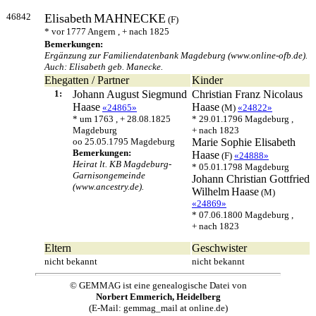
46842
Elisabeth
MAHNECKE
(F)
* vor 1777 Angern , + nach 1825
Bemerkungen:
Ergänzung zur Familiendatenbank Magdeburg (www.online-ofb.de).
Auch: Elisabeth geb. Manecke.
Ehegatten / Partner
Kinder
1:
Johann August Siegmund
Christian Franz Nicolaus
Haase
Haase
«24865»
(M)
«24822»
* um 1763 , + 28.08.1825
* 29.01.1796 Magdeburg ,
Magdeburg
+ nach 1823
oo 25.05.1795 Magdeburg
Marie Sophie Elisabeth
Bemerkungen:
Haase
(F)
«24888»
Heirat lt. KB Magdeburg-
* 05.01.1798 Magdeburg
Garnisongemeinde
Johann Christian Gottfried
(www.ancestry.de).
Wilhelm
Haase
(M)
«24869»
* 07.06.1800 Magdeburg ,
+ nach 1823
Eltern
Geschwister
nicht bekannt
nicht bekannt
© GEMMAG ist eine genealogische Datei von
Norbert Emmerich, Heidelberg
(E-Mail: gemmag_mail at online.de)