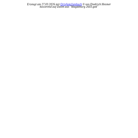
Erzeugt am 27.03.2026 mit
Ortsfamilienbuch
© von Diedrich Hesmer
basierend auf Daten aus "Magdeburg 2603.ged"