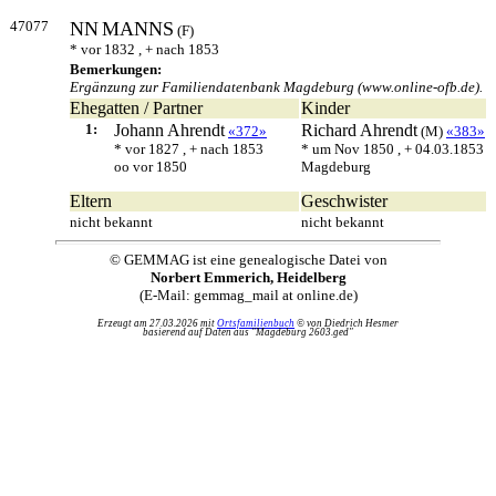
47077
NN
MANNS
(F)
* vor 1832 , + nach 1853
Bemerkungen:
Ergänzung zur Familiendatenbank Magdeburg (www.online-ofb.de).
Ehegatten / Partner
Kinder
1:
Johann
Ahrendt
Richard
Ahrendt
«372»
(M)
«383»
* vor 1827 , + nach 1853
* um Nov 1850 , + 04.03.1853
oo vor 1850
Magdeburg
Eltern
Geschwister
nicht bekannt
nicht bekannt
© GEMMAG ist eine genealogische Datei von
Norbert Emmerich, Heidelberg
(E-Mail: gemmag_mail at online.de)
Erzeugt am 27.03.2026 mit
Ortsfamilienbuch
© von Diedrich Hesmer
basierend auf Daten aus "Magdeburg 2603.ged"