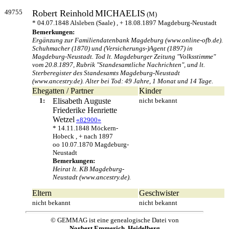
49755
Robert Reinhold
MICHAELIS
(M)
* 04.07.1848 Alsleben (Saale) , + 18.08.1897 Magdeburg-Neustadt
Bemerkungen:
Ergänzung zur Familiendatenbank Magdeburg (www.online-ofb.de).
Schuhmacher (1870) und (Versicherungs-)Agent (1897) in
Magdeburg-Neustadt. Tod lt. Magdeburger Zeitung "Volksstimme"
vom 20.8.1897, Rubrik "Standesamtliche Nachrichten", und lt.
Sterberegister des Standesamts Magdeburg-Neustadt
(www.ancestry.de). Alter bei Tod: 49 Jahre, 1 Monat und 14 Tage.
Ehegatten / Partner
Kinder
1:
Elisabeth Auguste
nicht bekannt
Friederike Henriette
Wetzel
«82900»
* 14.11.1848 Möckern-
Hobeck , + nach 1897
oo 10.07.1870 Magdeburg-
Neustadt
Bemerkungen:
Heirat lt. KB Magdeburg-
Neustadt (www.ancestry.de).
Eltern
Geschwister
nicht bekannt
nicht bekannt
© GEMMAG ist eine genealogische Datei von
Norbert Emmerich, Heidelberg