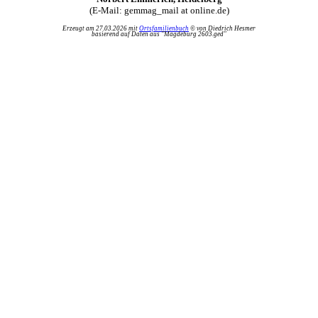
(E-Mail: gemmag_mail at online.de)
Erzeugt am 27.03.2026 mit
Ortsfamilienbuch
© von Diedrich Hesmer
basierend auf Daten aus "Magdeburg 2603.ged"