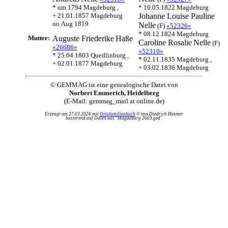
* um 1794 Magdeburg ,
* 10.05.1822 Magdeburg
+ 21.01.1857 Magdeburg
Johanne Louise Pauline
oo Aug 1819
Nelle
(F)
«52326»
* 08.12.1824 Magdeburg
Mutter:
Auguste Friederike
Haße
Caroline Rosalie
Nelle
(F)
«26686»
«52310»
* 25.04.1803 Quedlinburg ,
* 02.11.1835 Magdeburg ,
+ 02.01.1877 Magdeburg
+ 03.02.1836 Magdeburg
© GEMMAG ist eine genealogische Datei von
Norbert Emmerich, Heidelberg
(E-Mail: gemmag_mail at online.de)
Erzeugt am 27.03.2026 mit
Ortsfamilienbuch
© von Diedrich Hesmer
basierend auf Daten aus "Magdeburg 2603.ged"