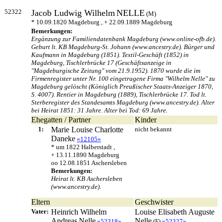
52322
Jacob Ludwig Wilhelm
NELLE
(M)
* 10.09.1820 Magdeburg , + 22.09.1889 Magdeburg
Bemerkungen:
Ergänzung zur Familiendatenbank Magdeburg (www.online-ofb.de).
Geburt lt. KB Magdeburg-St. Johann (www.ancestry.de). Bürger und
Kaufmann in Magdeburg (1851). Textil-Geschäft (1852) in
Magdeburg, Tischlerbrücke 17 (Geschäftsanzeige in
"Magdeburgische Zeitung" vom 21.9.1952). 1870 wurde die im
Firmenregister unter Nr. 100 eingetragene Firma "Wilhelm Nelle" zu
Magdeburg gelöscht (Königlich Preußischer Staats-Anzeiger 1870,
S. 4007). Rentier in Magdeburg (1889), Tischlerbrücke 17. Tod lt.
Sterberegister des Standesamts Magdeburg (www.ancestry.de). Alter
bei Heirat 1851: 31 Jahre. Alter bei Tod: 69 Jahre.
Ehegatten / Partner
Kinder
1:
Marie Louise Charlotte
nicht bekannt
Daneke
«12105»
* um 1822 Halberstadt ,
+ 13.11.1890 Magdeburg
oo 12.08.1851 Aschersleben
Bemerkungen:
Heirat lt. KB Aschersleben
(www.ancestry.de).
Eltern
Geschwister
Vater:
Heinrich Wilhelm
Louise Elisabeth Auguste
Andreas
Nelle
Nelle
«52318»
(F)
«52327»