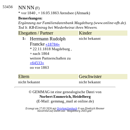
53456
NN
NN
(F)
* vor 1840 , + 16.05.1863 Arendsee (Altmark)
Bemerkungen:
Ergänzung zur Familiendatenbank Magdeburg (www.online-ofb.de).
Tod lt. KB-Eintrag bei Wiederheirat ihres Witwers.
Ehegatten / Partner
Kinder
1:
Herrmann Rudolph
nicht bekannt
Francke
«18784»
* 22.11.1818 Magdeburg ,
+ nach 1864
weitere Partnerschaften zu
«64533»
oo vor 1863
Eltern
Geschwister
nicht bekannt
nicht bekannt
© GEMMAG ist eine genealogische Datei von
Norbert Emmerich, Heidelberg
(E-Mail: gemmag_mail at online.de)
Erzeugt am 27.03.2026 mit
Ortsfamilienbuch
© von Diedrich Hesmer
basierend auf Daten aus "Magdeburg 2603.ged"