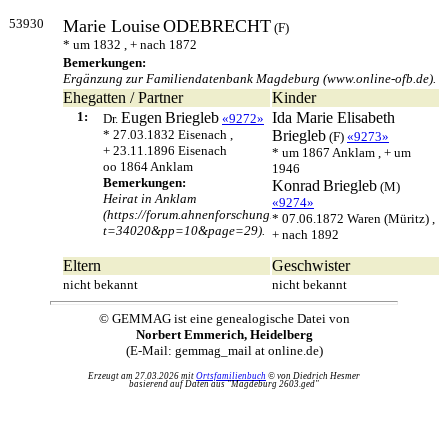
53930
Marie Louise
ODEBRECHT
(F)
* um 1832 , + nach 1872
Bemerkungen:
Ergänzung zur Familiendatenbank Magdeburg (www.online-ofb.de).
Ehegatten / Partner
Kinder
1:
Eugen
Briegleb
Ida Marie Elisabeth
Dr.
«9272»
* 27.03.1832 Eisenach ,
Briegleb
(F)
«9273»
+ 23.11.1896 Eisenach
* um 1867 Anklam , + um
oo 1864 Anklam
1946
Bemerkungen:
Konrad
Briegleb
(M)
Heirat in Anklam
«9274»
(https://forum.ahnenforschung.net/printthread.php?
* 07.06.1872 Waren (Müritz) ,
t=34020&pp=10&page=29).
+ nach 1892
Eltern
Geschwister
nicht bekannt
nicht bekannt
© GEMMAG ist eine genealogische Datei von
Norbert Emmerich, Heidelberg
(E-Mail: gemmag_mail at online.de)
Erzeugt am 27.03.2026 mit
Ortsfamilienbuch
© von Diedrich Hesmer
basierend auf Daten aus "Magdeburg 2603.ged"