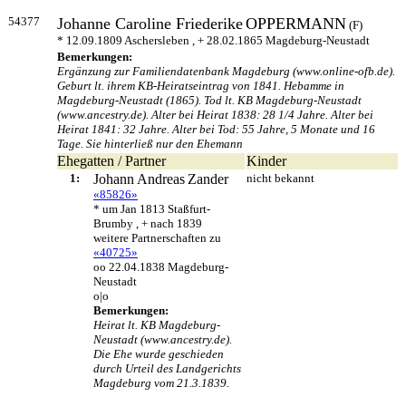
54377
Johanne Caroline Friederike
OPPERMANN
(F)
* 12.09.1809 Aschersleben , + 28.02.1865 Magdeburg-Neustadt
Bemerkungen:
Ergänzung zur Familiendatenbank Magdeburg (www.online-ofb.de).
Geburt lt. ihrem KB-Heiratseintrag von 1841. Hebamme in
Magdeburg-Neustadt (1865). Tod lt. KB Magdeburg-Neustadt
(www.ancestry.de). Alter bei Heirat 1838: 28 1/4 Jahre. Alter bei
Heirat 1841: 32 Jahre. Alter bei Tod: 55 Jahre, 5 Monate und 16
Tage. Sie hinterließ nur den Ehemann
Ehegatten / Partner
Kinder
1:
Johann Andreas
Zander
nicht bekannt
«85826»
* um Jan 1813 Staßfurt-
Brumby , + nach 1839
weitere Partnerschaften zu
«40725»
oo 22.04.1838 Magdeburg-
Neustadt
o|o
Bemerkungen:
Heirat lt. KB Magdeburg-
Neustadt (www.ancestry.de).
Die Ehe wurde geschieden
durch Urteil des Landgerichts
Magdeburg vom 21.3.1839.