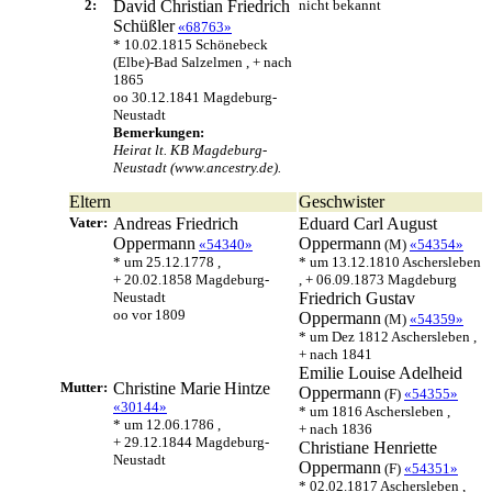
2:
David Christian Friedrich
nicht bekannt
Schüßler
«68763»
* 10.02.1815 Schönebeck
(Elbe)-Bad Salzelmen , + nach
1865
oo 30.12.1841 Magdeburg-
Neustadt
Bemerkungen:
Heirat lt. KB Magdeburg-
Neustadt (www.ancestry.de).
Eltern
Geschwister
Vater:
Andreas Friedrich
Eduard Carl August
Oppermann
Oppermann
«54340»
(M)
«54354»
* um 25.12.1778 ,
* um 13.12.1810 Aschersleben
+ 20.02.1858 Magdeburg-
, + 06.09.1873 Magdeburg
Neustadt
Friedrich Gustav
oo vor 1809
Oppermann
(M)
«54359»
* um Dez 1812 Aschersleben ,
+ nach 1841
Emilie Louise Adelheid
Mutter:
Christine Marie
Hintze
Oppermann
(F)
«54355»
«30144»
* um 1816 Aschersleben ,
* um 12.06.1786 ,
+ nach 1836
+ 29.12.1844 Magdeburg-
Christiane Henriette
Neustadt
Oppermann
(F)
«54351»
* 02.02.1817 Aschersleben ,