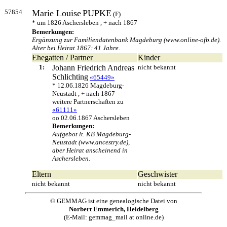
57854
Marie Louise
PUPKE
(F)
* um 1826 Aschersleben , + nach 1867
Bemerkungen:
Ergänzung zur Familiendatenbank Magdeburg (www.online-ofb.de).
Alter bei Heirat 1867: 41 Jahre.
Ehegatten / Partner
Kinder
1:
Johann Friedrich Andreas
nicht bekannt
Schlichting
«65449»
* 12.06.1826 Magdeburg-
Neustadt , + nach 1867
weitere Partnerschaften zu
«61111»
oo 02.06.1867 Aschersleben
Bemerkungen:
Aufgebot lt. KB Magdeburg-
Neustadt (www.ancestry.de),
aber Heirat anscheinend in
Aschersleben.
Eltern
Geschwister
nicht bekannt
nicht bekannt
© GEMMAG ist eine genealogische Datei von
Norbert Emmerich, Heidelberg
(E-Mail: gemmag_mail at online.de)