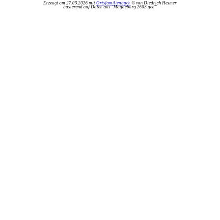
Erzeugt am 27.03.2026 mit
Ortsfamilienbuch
© von Diedrich Hesmer
basierend auf Daten aus "Magdeburg 2603.ged"