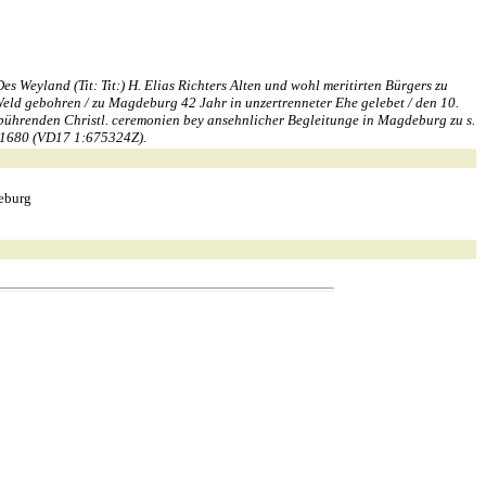
Weyland (Tit: Tit:) H. Elias Richters Alten und wohl meritirten Bürgers zu
ld gebohren / zu Magdeburg 42 Jahr in unzertrenneter Ehe gelebet / den 10.
 gebührenden Christl. ceremonien bey ansehnlicher Begleitunge in Magdeburg zu s.
g 1680 (VD17 1:675324Z).
eburg