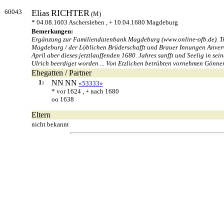
60043
Elias
RICHTER
(M)
* 04.08.1603 Aschersleben , + 10.04.1680 Magdeburg
Bemerkungen:
Ergänzung zur Familiendatenbank Magdeburg (www.online-ofb.de). Traue
Magdeburg / der Löblichen Brüderschafft und Brauer Innungen Anverwa
April aber dieses jetztlauffenden 1680. Jahres sanfft und Seelig in s
Ulrich beerdiget worden ... Von Etzlichen betrübten vornehmen Gön
Ehegatten / Partner
1:
NN
NN
«53333»
* vor 1624 , + nach 1680
oo 1638
Eltern
nicht bekannt