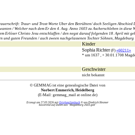
rschrift: Traur- und Trost-Worte Uber den Betrübten/ doch Seeligen Abschied Des 
nten / Welcher nach dem Er den 4. Aug. Anno 1603 zu Ascherschleben in diese We
einem Erlöser Christo Jesu entschlaffen / den negst darauf folgenden 18. April mit
nern und guten Freunden / auch zween nachgelassenen Tochter Söhnen, Magdebur
Kinder
Sophia
Richter
(F)
«60211»
* um 1637 , + 30.01.1708 Magd
Geschwister
nicht bekannt
© GEMMAG ist eine genealogische Datei von
Norbert Emmerich, Heidelberg
(E-Mail: gemmag_mail at online.de)
Erzeugt am 27.03.2026 mit
Ortsfamilienbuch
© von Diedrich Hesmer
basierend auf Daten aus "Magdeburg 2603.ged"