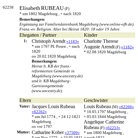
62258
Elisabeth
RUBEAU
(F)
* um 1802 Magdeburg , + nach 1820
Bemerkungen:
Ergänzung zur Familiendatenbank Magdeburg (www.online-ofb.de).
Franz.-ev. Religion. Alter bei Heirat 1820: 18 oder 19 Jahre.
Ehegatten / Partner
Kinder
1:
Christoph
Arendt
Charlotte Therese
«1183»
* um 1797 PL Posen , + nach
Auguste
Arendt
(F)
«1182»
1820
* 02.08.1820 Magdeburg
oo 20.02.1820 Magdeburg
Bemerkungen:
Heirat lt. KB der franz.-
reformierten Gemeinde in
Magdeburg (www.ancestry.de)
und lt. KB Magdeburg-
Garnisongemeinde
(www.ancestry.de).
Eltern
Geschwister
Vater:
Jacques Louis
Rubeau
Louis
Rubeau
(M)
«62266»
«62262»
* 10.05.1797 Magdeburg ,
* um Jul 1774 , + 24.12.1821
+ 05.03.1844 Magdeburg
Magdeburg
Angelique Catherine
oo vor 1797
Rubeau
(F)
«62253»
Mutter:
Catharine
Kober
«37509»
* um 1800 Magdeburg ,
* um Nov 1775 , + 23.05.1831
+ nach 1822