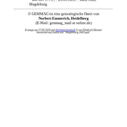
Magdeburg
© GEMMAG ist eine genealogische Datei von
Norbert Emmerich, Heidelberg
(E-Mail: gemmag_mail at online.de)
Erzeugt am 27.03.2026 mit
Ortsfamilienbuch
© von Diedrich Hesmer
basierend auf Daten aus "Magdeburg 2603.ged"