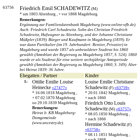
63756
Friedrich Emil
SCHADEWITZ
(M)
* um 1803 Altenburg , + vor 1868 Magdeburg
Bemerkungen:
Ergänzung zur Familiendatenbank Magdeburg (www.online-ofb.de).
Auch: Friedrich Carl Schadewitz. Sohn des Christian Friedrich
Schadewitz, Hufwagner zu Altenburg, und der Johanne Christiane
Müßpler (1839). Bürger und Kaufmann in Magdeburg (1839). Er
war dann Partikulier (im 19. Jahrhundert: Rentier, Privatier) in
Magdeburg und wurde 1857 als unbesoldeter Stadtrat bis 1860
gewählt (Amtsblatt der Regierung zu Magdeburg 1857, S. 524). 1860
wurde er als Stadtrat für eine weitere sechsjährige Amtsperiode
gewählt (Amtsblatt der Regierung zu Magdeburg 1860, S. 349). Alter
bei Heirat 1839: 36 Jahre.
Ehegatten / Partner
Kinder
1:
Ottilie Emilie Louise
Louise Emilie Christiane
Heinecke
Schadewitz
«27477»
(F)
«63759»
* 16.06.1818 Magdeburg ,
* 20.01.1842 Magdeburg ,
+ 07.02.1870 Magdeburg
+ nach 1860
oo 29.10.1839 Magdeburg
Friedrich Otto Louis
Bemerkungen:
Schadewitz
(M)
«63757»
Heirat lt. KB Magdeburg-
* 08.05.1850 Magdeburg ,
Domgemeinde
+ nach 1866
(www.ancestry.de).
Hermine
Schadewitz
(F)
«63758»
* 08.11.1851 Magdeburg ,
+ nach 1868