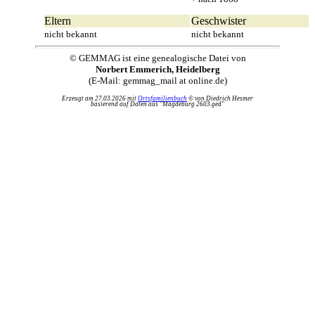
Eltern
Geschwister
nicht bekannt
nicht bekannt
© GEMMAG ist eine genealogische Datei von
Norbert Emmerich, Heidelberg
(E-Mail: gemmag_mail at online.de)
Erzeugt am 27.03.2026 mit
Ortsfamilienbuch
© von Diedrich Hesmer
basierend auf Daten aus "Magdeburg 2603.ged"