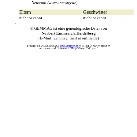
Neustadt (www.ancestry.de).
Eltern
Geschwister
nicht bekannt
nicht bekannt
© GEMMAG ist eine genealogische Datei von
Norbert Emmerich, Heidelberg
(E-Mail: gemmag_mail at online.de)
Erzeugt am 27.03.2026 mit
Ortsfamilienbuch
© von Diedrich Hesmer
basierend auf Daten aus "Magdeburg 2603.ged"