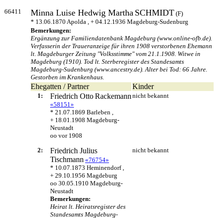
66411
Minna Luise Hedwig Martha
SCHMIDT
(F)
* 13.06.1870 Apolda , + 04.12.1936 Magdeburg-Sudenburg
Bemerkungen:
Ergänzung zur Familiendatenbank Magdeburg (www.online-ofb.de).
Verfasserin der Traueranzeige für ihren 1908 verstorbenen Ehemann
lt. Magdeburger Zeitung "Volksstimme" vom 21.1.1908. Witwe in
Magdeburg (1910). Tod lt. Sterberegister des Standesamts
Magdeburg-Sudenburg (www.ancestry.de). Alter bei Tod: 66 Jahre.
Gestorben im Krankenhaus.
Ehegatten / Partner
Kinder
1:
Friedrich Otto
Rackemann
nicht bekannt
«58151»
* 21.07.1869 Barleben ,
+ 18.01.1908 Magdeburg-
Neustadt
oo vor 1908
2:
Friedrich Julius
nicht bekannt
Tischmann
«76754»
* 10.07.1873 Heminendorf ,
+ 29.10.1956 Magdeburg
oo 30.05.1910 Magdeburg-
Neustadt
Bemerkungen:
Heirat lt. Heiratsregister des
Standesamts Magdeburg-