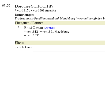
67155
Dorothee
SCHOCH
(F)
* vor 1817 , + vor 1903 Amerika
Bemerkungen:
Ergänzung zur Familiendatenbank Magdeburg (www.online-ofb.de). In
Ehegatten / Partner
1:
Ernst
Giesau
«21661»
* vor 1812 , + vor 1861 Magdeburg
oo vor 1835
Eltern
nicht bekannt