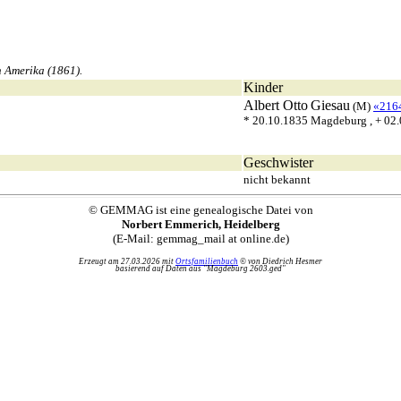
 Amerika (1861).
Kinder
Albert Otto
Giesau
(M)
«216
* 20.10.1835 Magdeburg , + 0
Geschwister
nicht bekannt
© GEMMAG ist eine genealogische Datei von
Norbert Emmerich, Heidelberg
(E-Mail: gemmag_mail at online.de)
Erzeugt am 27.03.2026 mit
Ortsfamilienbuch
© von Diedrich Hesmer
basierend auf Daten aus "Magdeburg 2603.ged"