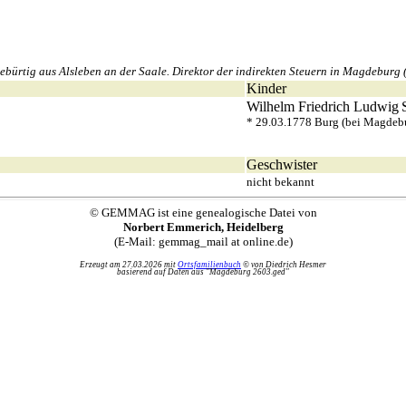
ürtig aus Alsleben an der Saale. Direktor der indirekten Steuern in Magdeburg
Kinder
Wilhelm Friedrich Ludwig
* 29.03.1778 Burg (bei Magdeb
Geschwister
nicht bekannt
© GEMMAG ist eine genealogische Datei von
Norbert Emmerich, Heidelberg
(E-Mail: gemmag_mail at online.de)
Erzeugt am 27.03.2026 mit
Ortsfamilienbuch
© von Diedrich Hesmer
basierend auf Daten aus "Magdeburg 2603.ged"