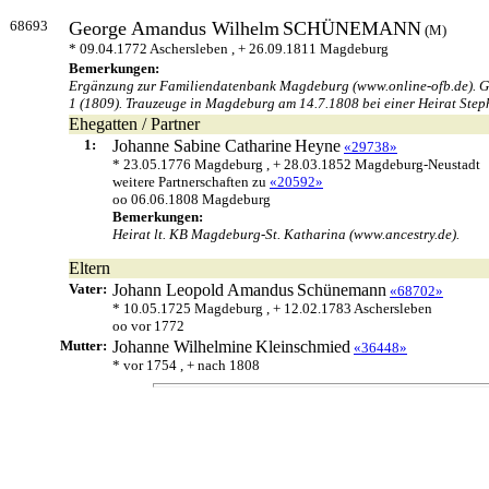
68693
George Amandus Wilhelm
SCHÜNEMANN
(M)
* 09.04.1772 Aschersleben , + 26.09.1811 Magdeburg
Bemerkungen:
Ergänzung zur Familiendatenbank Magdeburg (www.online-ofb.de). Gebu
1 (1809). Trauzeuge in Magdeburg am 14.7.1808 bei einer Heirat Steph
Ehegatten / Partner
1:
Johanne Sabine Catharine
Heyne
«29738»
* 23.05.1776 Magdeburg , + 28.03.1852 Magdeburg-Neustadt
weitere Partnerschaften zu
«20592»
oo 06.06.1808 Magdeburg
Bemerkungen:
Heirat lt. KB Magdeburg-St. Katharina (www.ancestry.de).
Eltern
Vater:
Johann Leopold Amandus
Schünemann
«68702»
* 10.05.1725 Magdeburg , + 12.02.1783 Aschersleben
oo vor 1772
Mutter:
Johanne Wilhelmine
Kleinschmied
«36448»
* vor 1754 , + nach 1808