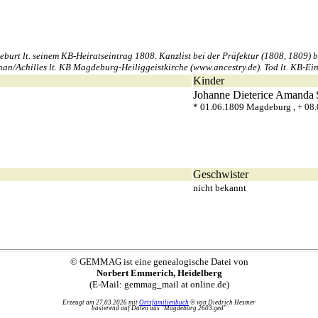
rt lt. seinem KB-Heiratseintrag 1808. Kanzlist bei der Präfektur (1808, 1809) b
an/Achilles lt. KB Magdeburg-Heiliggeistkirche (www.ancestry.de). Tod lt. KB-Eint
Kinder
Johanne Dieterice Amanda
* 01.06.1809 Magdeburg , + 08
Geschwister
nicht bekannt
© GEMMAG ist eine genealogische Datei von
Norbert Emmerich, Heidelberg
(E-Mail: gemmag_mail at online.de)
Erzeugt am 27.03.2026 mit
Ortsfamilienbuch
© von Diedrich Hesmer
basierend auf Daten aus "Magdeburg 2603.ged"