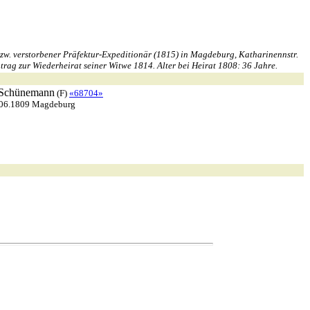
zw. verstorbener Präfektur-Expeditionär (1815) in Magdeburg, Katharinennstr.
rag zur Wiederheirat seiner Witwe 1814. Alter bei Heirat 1808: 36 Jahre.
Schünemann
(F)
«68704»
.06.1809 Magdeburg