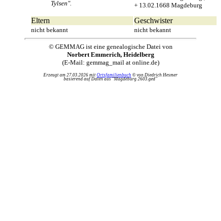
Tylsen".
+ 13.02.1668 Magdeburg
Eltern
Geschwister
nicht bekannt
nicht bekannt
© GEMMAG ist eine genealogische Datei von
Norbert Emmerich, Heidelberg
(E-Mail: gemmag_mail at online.de)
Erzeugt am 27.03.2026 mit
Ortsfamilienbuch
© von Diedrich Hesmer
basierend auf Daten aus "Magdeburg 2603.ged"