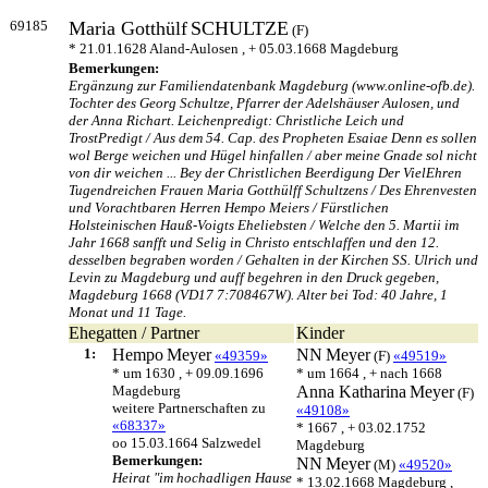
69185
Maria Gotthülf
SCHULTZE
(F)
* 21.01.1628 Aland-Aulosen , + 05.03.1668 Magdeburg
Bemerkungen:
Ergänzung zur Familiendatenbank Magdeburg (www.online-ofb.de).
Tochter des Georg Schultze, Pfarrer der Adelshäuser Aulosen, und
der Anna Richart. Leichenpredigt: Christliche Leich und
TrostPredigt / Aus dem 54. Cap. des Propheten Esaiae Denn es sollen
wol Berge weichen und Hügel hinfallen / aber meine Gnade sol nicht
von dir weichen ... Bey der Christlichen Beerdigung Der VielEhren
Tugendreichen Frauen Maria Gotthülff Schultzens / Des Ehrenvesten
und Vorachtbaren Herren Hempo Meiers / Fürstlichen
Holsteinischen Hauß-Voigts Eheliebsten / Welche den 5. Martii im
Jahr 1668 sanfft und Selig in Christo entschlaffen und den 12.
desselben begraben worden / Gehalten in der Kirchen SS. Ulrich und
Levin zu Magdeburg und auff begehren in den Druck gegeben,
Magdeburg 1668 (VD17 7:708467W). Alter bei Tod: 40 Jahre, 1
Monat und 11 Tage.
Ehegatten / Partner
Kinder
1:
Hempo
Meyer
NN
Meyer
«49359»
(F)
«49519»
* um 1630 , + 09.09.1696
* um 1664 , + nach 1668
Magdeburg
Anna Katharina
Meyer
(F)
weitere Partnerschaften zu
«49108»
«68337»
* 1667 , + 03.02.1752
oo 15.03.1664 Salzwedel
Magdeburg
Bemerkungen:
NN
Meyer
(M)
«49520»
Heirat "im hochadligen Hause
* 13.02.1668 Magdeburg ,