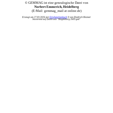
© GEMMAG ist eine genealogische Datei von
Norbert Emmerich, Heidelberg
(E-Mail: gemmag_mail at online.de)
Erzeugt am 27.03.2026 mit
Ortsfamilienbuch
© von Diedrich Hesmer
basierend auf Daten aus "Magdeburg 2603.ged"