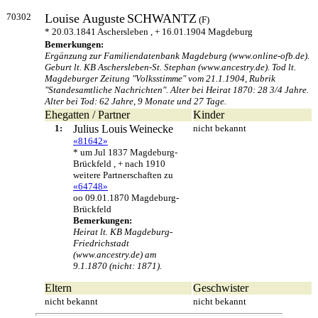
70302
Louise Auguste
SCHWANTZ
(F)
* 20.03.1841 Aschersleben , + 16.01.1904 Magdeburg
Bemerkungen:
Ergänzung zur Familiendatenbank Magdeburg (www.online-ofb.de).
Geburt lt. KB Aschersleben-St. Stephan (www.ancestry.de). Tod lt.
Magdeburger Zeitung "Volksstimme" vom 21.1.1904, Rubrik
"Standesamtliche Nachrichten". Alter bei Heirat 1870: 28 3/4 Jahre.
Alter bei Tod: 62 Jahre, 9 Monate und 27 Tage.
Ehegatten / Partner
Kinder
1:
Julius Louis
Weinecke
nicht bekannt
«81642»
* um Jul 1837 Magdeburg-
Brückfeld , + nach 1910
weitere Partnerschaften zu
«64748»
oo 09.01.1870 Magdeburg-
Brückfeld
Bemerkungen:
Heirat lt. KB Magdeburg-
Friedrichstadt
(www.ancestry.de) am
9.1.1870 (nicht: 1871).
Eltern
Geschwister
nicht bekannt
nicht bekannt