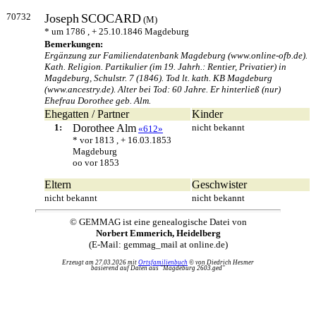
70732
Joseph
SCOCARD
(M)
* um 1786 , + 25.10.1846 Magdeburg
Bemerkungen:
Ergänzung zur Familiendatenbank Magdeburg (www.online-ofb.de).
Kath. Religion. Partikulier (im 19. Jahrh.: Rentier, Privatier) in
Magdeburg, Schulstr. 7 (1846). Tod lt. kath. KB Magdeburg
(www.ancestry.de). Alter bei Tod: 60 Jahre. Er hinterließ (nur)
Ehefrau Dorothee geb. Alm.
Ehegatten / Partner
Kinder
1:
Dorothee
Alm
nicht bekannt
«612»
* vor 1813 , + 16.03.1853
Magdeburg
oo vor 1853
Eltern
Geschwister
nicht bekannt
nicht bekannt
© GEMMAG ist eine genealogische Datei von
Norbert Emmerich, Heidelberg
(E-Mail: gemmag_mail at online.de)
Erzeugt am 27.03.2026 mit
Ortsfamilienbuch
© von Diedrich Hesmer
basierend auf Daten aus "Magdeburg 2603.ged"