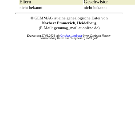
Eltern
Geschwister
nicht bekannt
nicht bekannt
© GEMMAG ist eine genealogische Datei von
Norbert Emmerich, Heidelberg
(E-Mail: gemmag_mail at online.de)
Erzeugt am 27.03.2026 mit
Ortsfamilienbuch
© von Diedrich Hesmer
basierend auf Daten aus "Magdeburg 2603.ged"