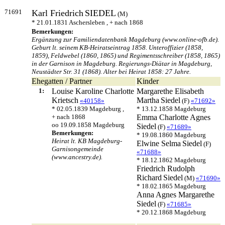
71691
Karl Friedrich
SIEDEL
(M)
* 21.01.1831 Aschersleben , + nach 1868
Bemerkungen:
Ergänzung zur Familiendatenbank Magdeburg (www.online-ofb.de).
Geburt lt. seinem KB-Heiratseintrag 1858. Unteroffizier (1858,
1859), Feldwebel (1860, 1865) und Regimentsschreiber (1858, 1865)
in der Garnison in Magdeburg. Regierungs-Diätar in Magdeburg,
Neustädter Str. 31 (1868). Alter bei Heirat 1858: 27 Jahre.
Ehegatten / Partner
Kinder
1:
Louise Karoline Charlotte
Margarethe Elisabeth
Krietsch
Martha
Siedel
«40158»
(F)
«71692»
* 02.05.1839 Magdeburg ,
* 13.12.1858 Magdeburg
+ nach 1868
Emma Charlotte Agnes
oo 19.09.1858 Magdeburg
Siedel
(F)
«71689»
Bemerkungen:
* 19.08.1860 Magdeburg
Heirat lt. KB Magdeburg-
Elwine Selma
Siedel
(F)
Garnisongemeinde
«71688»
(www.ancestry.de).
* 18.12.1862 Magdeburg
Friedrich Rudolph
Richard
Siedel
(M)
«71690»
* 18.02.1865 Magdeburg
Anna Agnes Margarethe
Siedel
(F)
«71685»
* 20.12.1868 Magdeburg