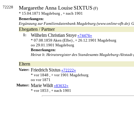
72228
Margarethe Anna Louise
SIXTUS
(F)
* 15.04.1871 Magdeburg , + nach 1901
Bemerkungen:
Ergänzung zur Familiendatenbank Magdeburg (www.online-ofb.de). Ge
Ehegatten / Partner
1:
Wilhelm Christian
Stoye
«74476»
* 07.08.1859 Aken (Elbe) , + 26.12.1901 Magdeburg
oo 29.01.1901 Magdeburg
Bemerkungen:
Heirat lt. Heiratsregister des Standesamts Magdeburg-Altstadt 
Eltern
Vater:
Friedrich
Sixtus
«72222»
* vor 1848 , + vor 1901 Magdeburg
oo vor 1871
Mutter:
Marie
Wildt
«83632»
* vor 1853 , + nach 1901