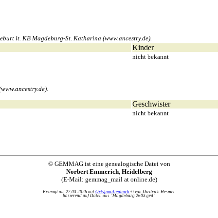
burt lt. KB Magdeburg-St. Katharina (www.ancestry.de).
Kinder
nicht bekannt
(www.ancestry.de).
Geschwister
nicht bekannt
© GEMMAG ist eine genealogische Datei von
Norbert Emmerich, Heidelberg
(E-Mail: gemmag_mail at online.de)
Erzeugt am 27.03.2026 mit
Ortsfamilienbuch
© von Diedrich Hesmer
basierend auf Daten aus "Magdeburg 2603.ged"