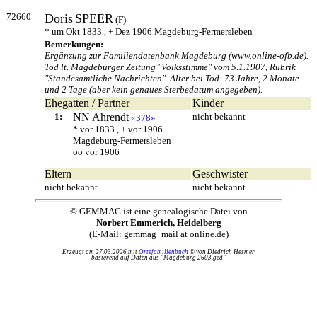
72660
Doris
SPEER
(F)
* um Okt 1833 , + Dez 1906 Magdeburg-Fermersleben
Bemerkungen:
Ergänzung zur Familiendatenbank Magdeburg (www.online-ofb.de).
Tod lt. Magdeburger Zeitung "Volksstimme" vom 5.1.1907, Rubrik
"Standesamtliche Nachrichten". Alter bei Tod: 73 Jahre, 2 Monate
und 2 Tage (aber kein genaues Sterbedatum angegeben).
Ehegatten / Partner
Kinder
1:
NN
Ahrendt
nicht bekannt
«378»
* vor 1833 , + vor 1906
Magdeburg-Fermersleben
oo vor 1906
Eltern
Geschwister
nicht bekannt
nicht bekannt
© GEMMAG ist eine genealogische Datei von
Norbert Emmerich, Heidelberg
(E-Mail: gemmag_mail at online.de)
Erzeugt am 27.03.2026 mit
Ortsfamilienbuch
© von Diedrich Hesmer
basierend auf Daten aus "Magdeburg 2603.ged"