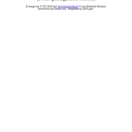
Erzeugt am 27.03.2026 mit
Ortsfamilienbuch
© von Diedrich Hesmer
basierend auf Daten aus "Magdeburg 2603.ged"