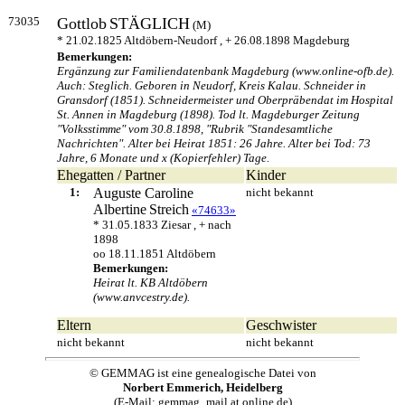
73035
Gottlob
STÄGLICH
(M)
* 21.02.1825 Altdöbern-Neudorf , + 26.08.1898 Magdeburg
Bemerkungen:
Ergänzung zur Familiendatenbank Magdeburg (www.online-ofb.de).
Auch: Steglich. Geboren in Neudorf, Kreis Kalau. Schneider in
Gransdorf (1851). Schneidermeister und Oberpräbendat im Hospital
St. Annen in Magdeburg (1898). Tod lt. Magdeburger Zeitung
"Volksstimme" vom 30.8.1898, "Rubrik "Standesamtliche
Nachrichten". Alter bei Heirat 1851: 26 Jahre. Alter bei Tod: 73
Jahre, 6 Monate und x (Kopierfehler) Tage.
Ehegatten / Partner
Kinder
1:
Auguste Caroline
nicht bekannt
Albertine
Streich
«74633»
* 31.05.1833 Ziesar , + nach
1898
oo 18.11.1851 Altdöbern
Bemerkungen:
Heirat lt. KB Altdöbern
(www.anvcestry.de).
Eltern
Geschwister
nicht bekannt
nicht bekannt
© GEMMAG ist eine genealogische Datei von
Norbert Emmerich, Heidelberg
(E-Mail: gemmag_mail at online.de)