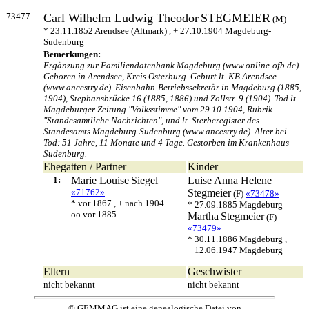
73477
Carl Wilhelm Ludwig Theodor
STEGMEIER
(M)
* 23.11.1852 Arendsee (Altmark) , + 27.10.1904 Magdeburg-
Sudenburg
Bemerkungen:
Ergänzung zur Familiendatenbank Magdeburg (www.online-ofb.de).
Geboren in Arendsee, Kreis Osterburg. Geburt lt. KB Arendsee
(www.ancestry.de). Eisenbahn-Betriebssekretär in Magdeburg (1885,
1904), Stephansbrücke 16 (1885, 1886) und Zollstr. 9 (1904). Tod lt.
Magdeburger Zeitung "Volksstimme" vom 29.10.1904, Rubrik
"Standesamtliche Nachrichten", und lt. Sterberegister des
Standesamts Magdeburg-Sudenburg (www.ancestry.de). Alter bei
Tod: 51 Jahre, 11 Monate und 4 Tage. Gestorben im Krankenhaus
Sudenburg.
Ehegatten / Partner
Kinder
1:
Marie Louise
Siegel
Luise Anna Helene
«71762»
Stegmeier
(F)
«73478»
* vor 1867 , + nach 1904
* 27.09.1885 Magdeburg
oo vor 1885
Martha
Stegmeier
(F)
«73479»
* 30.11.1886 Magdeburg ,
+ 12.06.1947 Magdeburg
Eltern
Geschwister
nicht bekannt
nicht bekannt
© GEMMAG ist eine genealogische Datei von