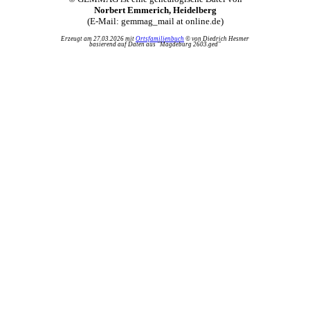
Norbert Emmerich, Heidelberg
(E-Mail: gemmag_mail at online.de)
Erzeugt am 27.03.2026 mit
Ortsfamilienbuch
© von Diedrich Hesmer
basierend auf Daten aus "Magdeburg 2603.ged"