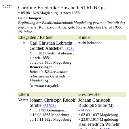
74773
Caroline Friederike Elisabeth
STRUBE
(F)
* 05.08.1826 Magdeburg , + nach 1855
Bemerkungen:
Ergänzung zur Familiendatenbank Magdeburg (www.online-ofb.de).
Reformierter Konfession. Auch: geb. Struve. Alter bei Heirat 1855:
29 Jahre.
Ehegatten / Partner
Kinder
1:
Carl Christian Lebrecht
nicht bekannt
Gottlieb
Ahlsleben
«323»
* um 1827 Wettin-Löbejün ,
+ nach 1855
oo 25.03.1855 Magdeburg
Bemerkungen:
Heirat lt. KB der deutsch-
reformierten Gemeinde in
Magdeburg
(www.ancestry.de).
Eltern
Geschwister
Vater:
Johann Christoph Rudolf
Johann Christoph
Strube
Rudolph
Strube
«74798»
(M)
* um 1793 Gröningen ,
«74799»
+ 16.08.1865 Magdeburg
* 02.03.1837 Magdeburg ,
oo 15.11.1825 Magdeburg
+ 23.07.1917 Magdeburg
Karl Friedrich Wilhelm