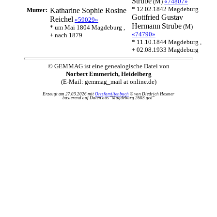
Strube
(M)
«74807»
* 12.02.1842 Magdeburg
Mutter:
Katharine Sophie Rosine
Gottfried Gustav
Reichel
«59029»
Hermann
Strube
(M)
* um Mai 1804 Magdeburg ,
«74790»
+ nach 1879
* 11.10.1844 Magdeburg ,
+ 02.08.1933 Magdeburg
© GEMMAG ist eine genealogische Datei von
Norbert Emmerich, Heidelberg
(E-Mail: gemmag_mail at online.de)
Erzeugt am 27.03.2026 mit
Ortsfamilienbuch
© von Diedrich Hesmer
basierend auf Daten aus "Magdeburg 2603.ged"