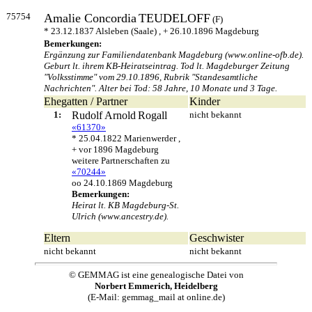
75754
Amalie Concordia
TEUDELOFF
(F)
* 23.12.1837 Alsleben (Saale) , + 26.10.1896 Magdeburg
Bemerkungen:
Ergänzung zur Familiendatenbank Magdeburg (www.online-ofb.de).
Geburt lt. ihrem KB-Heiratseintrag. Tod lt. Magdeburger Zeitung
"Volksstimme" vom 29.10.1896, Rubrik "Standesamtliche
Nachrichten". Alter bei Tod: 58 Jahre, 10 Monate und 3 Tage.
Ehegatten / Partner
Kinder
1:
Rudolf Arnold
Rogall
nicht bekannt
«61370»
* 25.04.1822 Marienwerder ,
+ vor 1896 Magdeburg
weitere Partnerschaften zu
«70244»
oo 24.10.1869 Magdeburg
Bemerkungen:
Heirat lt. KB Magdeburg-St.
Ulrich (www.ancestry.de).
Eltern
Geschwister
nicht bekannt
nicht bekannt
© GEMMAG ist eine genealogische Datei von
Norbert Emmerich, Heidelberg
(E-Mail: gemmag_mail at online.de)