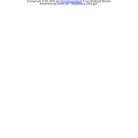
Erzeugt am 27.03.2026 mit
Ortsfamilienbuch
© von Diedrich Hesmer
basierend auf Daten aus "Magdeburg 2603.ged"