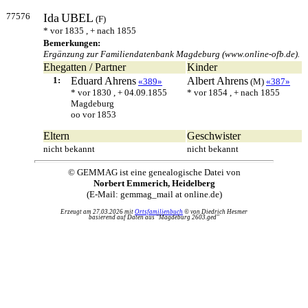
77576
Ida
UBEL
(F)
* vor 1835 , + nach 1855
Bemerkungen:
Ergänzung zur Familiendatenbank Magdeburg (www.online-ofb.de).
Ehegatten / Partner
Kinder
1:
Eduard
Ahrens
Albert
Ahrens
«389»
(M)
«387»
* vor 1830 , + 04.09.1855
* vor 1854 , + nach 1855
Magdeburg
oo vor 1853
Eltern
Geschwister
nicht bekannt
nicht bekannt
© GEMMAG ist eine genealogische Datei von
Norbert Emmerich, Heidelberg
(E-Mail: gemmag_mail at online.de)
Erzeugt am 27.03.2026 mit
Ortsfamilienbuch
© von Diedrich Hesmer
basierend auf Daten aus "Magdeburg 2603.ged"