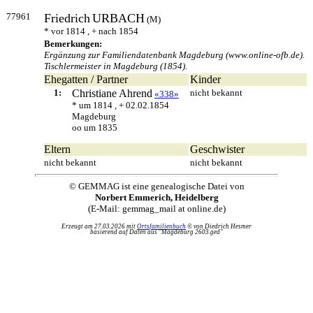
77961
Friedrich
URBACH
(M)
* vor 1814 , + nach 1854
Bemerkungen:
Ergänzung zur Familiendatenbank Magdeburg (www.online-ofb.de).
Tischlermeister in Magdeburg (1854).
Ehegatten / Partner
Kinder
1:
Christiane
Ahrend
nicht bekannt
«338»
* um 1814 , + 02.02.1854
Magdeburg
oo um 1835
Eltern
Geschwister
nicht bekannt
nicht bekannt
© GEMMAG ist eine genealogische Datei von
Norbert Emmerich, Heidelberg
(E-Mail: gemmag_mail at online.de)
Erzeugt am 27.03.2026 mit
Ortsfamilienbuch
© von Diedrich Hesmer
basierend auf Daten aus "Magdeburg 2603.ged"