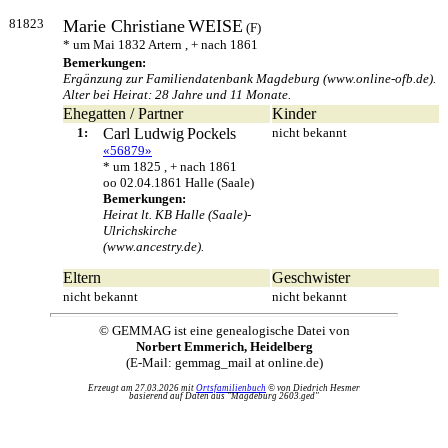
81823
Marie Christiane
WEISE
(F)
* um Mai 1832 Artern , + nach 1861
Bemerkungen:
Ergänzung zur Familiendatenbank Magdeburg (www.online-ofb.de).
Alter bei Heirat: 28 Jahre und 11 Monate.
Ehegatten / Partner
Kinder
1:
Carl Ludwig
Pockels
nicht bekannt
«56879»
* um 1825 , + nach 1861
oo 02.04.1861 Halle (Saale)
Bemerkungen:
Heirat lt. KB Halle (Saale)-
Ulrichskirche
(www.ancestry.de).
Eltern
Geschwister
nicht bekannt
nicht bekannt
© GEMMAG ist eine genealogische Datei von
Norbert Emmerich, Heidelberg
(E-Mail: gemmag_mail at online.de)
Erzeugt am 27.03.2026 mit
Ortsfamilienbuch
© von Diedrich Hesmer
basierend auf Daten aus "Magdeburg 2603.ged"