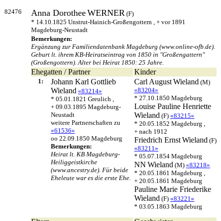
82476
Anna Dorothee
WERNER
(F)
* 14.10.1825 Unstrut-Hainich-Großengottern , + vor 1891
Magdeburg-Neustadt
Bemerkungen:
Ergänzung zur Familiendatenbank Magdeburg (www.online-ofb.de).
Geburt lt. ihrem KB-Heiratseintrag von 1850 in "Großengattern"
(Großengottern). Alter bei Heirat 1850: 25 Jahre.
Ehegatten / Partner
Kinder
1:
Johann Karl Gottlieb
Carl August
Wieland
(M)
Wieland
«83204»
«83214»
* 27.10.1850 Magdeburg
* 05.01.1821 Greulich ,
Louise Pauline Henriette
+ 09.03.1895 Magdeburg-
Neustadt
Wieland
(F)
«83215»
weitere Partnerschaften zu
* 20.05.1852 Magdeburg ,
«61536»
+ nach 1912
oo 22.09.1850 Magdeburg
Friedrich Ernst
Wieland
(F)
Bemerkungen:
«83211»
Heirat lt. KB Magdeburg-
* 05.07.1854 Magdeburg
Heiliggeistkirche
NN
Wieland
(M)
«83218»
(www.ancestry.de). Für beide
* 20.05.1861 Magdeburg ,
Eheleute war es die erste Ehe.
+ 20.05.1861 Magdeburg
Pauline Marie Friederike
Wieland
(F)
«83221»
* 03.05.1863 Magdeburg