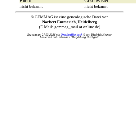
Eltern
Geschwister
nicht bekannt
nicht bekannt
© GEMMAG ist eine genealogische Datei von
Norbert Emmerich, Heidelberg
(E-Mail: gemmag_mail at online.de)
Erzeugt am 27.03.2026 mit
Ortsfamilienbuch
© von Diedrich Hesmer
basierend auf Daten aus "Magdeburg 2603.ged"