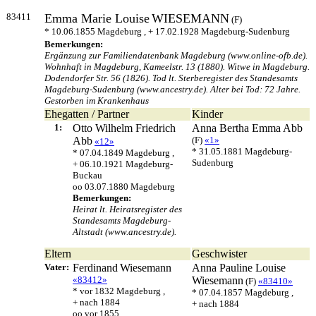
83411
Emma Marie Louise
WIESEMANN
(F)
* 10.06.1855 Magdeburg , + 17.02.1928 Magdeburg-Sudenburg
Bemerkungen:
Ergänzung zur Familiendatenbank Magdeburg (www.online-ofb.de).
Wohnhaft in Magdeburg, Kameelstr. 13 (1880). Witwe in Magdeburg.
Dodendorfer Str. 56 (1826). Tod lt. Sterberegister des Standesamts
Magdeburg-Sudenburg (www.ancestry.de). Alter bei Tod: 72 Jahre.
Gestorben im Krankenhaus
Ehegatten / Partner
Kinder
1:
Otto Wilhelm Friedrich
Anna Bertha Emma
Abb
Abb
(F)
«1»
«12»
* 31.05.1881 Magdeburg-
* 07.04.1849 Magdeburg ,
Sudenburg
+ 06.10.1921 Magdeburg-
Buckau
oo 03.07.1880 Magdeburg
Bemerkungen:
Heirat lt. Heiratsregister des
Standesamts Magdeburg-
Altstadt (www.ancestry.de).
Eltern
Geschwister
Vater:
Ferdinand
Wiesemann
Anna Pauline Louise
«83412»
Wiesemann
(F)
«83410»
* vor 1832 Magdeburg ,
* 07.04.1857 Magdeburg ,
+ nach 1884
+ nach 1884
oo vor 1855