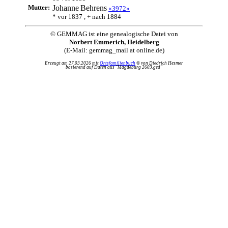
Mutter:
Johanne
Behrens
«3972»
* vor 1837 , + nach 1884
© GEMMAG ist eine genealogische Datei von
Norbert Emmerich, Heidelberg
(E-Mail: gemmag_mail at online.de)
Erzeugt am 27.03.2026 mit
Ortsfamilienbuch
© von Diedrich Hesmer
basierend auf Daten aus "Magdeburg 2603.ged"