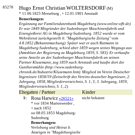
85278
Hugo Ernst Christian
WOLTERSDORF
(M)
* 11.06.1825 Merseburg , + 12.01.1901 Arnstadt
Bemerkungen:
Ergänzung zur Familiendatenbank Magdeburg (www.online-ofb.de).
Er war 1849 Mitgründer der Sudenburger Maschinenfabrik und
Eisengießerei AG in Magdeburg-Sudenburg. 1852 wurde er vom
Wehrdienst zurückgestellt lt. "Magdeburgische Zeitung" vom
4.8.1852 (Bekanntmachung). Später war er auch Ratmann in
Magdeburg-Sudenburg, schied aber 1859 wegen seines Wegzugs aus
(Amtsblatt der Regierung zu Magdeburg 1859, S. 583). Er verkaufte
seine Anteile an der Sudenburger Maschinenfabrik an seinen
Partner Klusemann, zog 1859 nach Arnstadt und kaufte dort die
Gunthersmühle (http://www.sudenburg-
chronik.de/Industrie/Klusemann.htm). Mitglied im Verein Deutscher
Ingenieure 1858/59 (Zeitschrift des Vereins deutscher Ingenieure, 2.
Jahrgang, 1858, Mitgliederverzeichnis, S. 1, 3; 3. Jahrgang, 1859,
Mitgliederverzeichnis, S. 1, 2).
Ehegatten / Partner
Kinder
1:
Rosa
Harwicz
nicht bekannt
«26521»
* vor 1834 Marienwerder ,
+ nach 1852
oo 08.05.1853 Magdeburg-
Sudenburg
Bemerkungen:
Verlobung und Heirat lt.
Anzeigen in "Magdeburgische