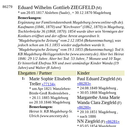
86279
Eduard Wilhelm Gottlieb
ZIEGFELD
(M)
* um 20.05.1817 Alsleben (Saale) , + 30.12.1870 Magdeburg
Bemerkungen:
Ergänzung zur Familiendatenbank Magdeburg (www.online-ofb.de).
Kaufmann (1846, 1870) und "Kirchvater" (1862, 1870) in Mageburg,
Tischlerbrücke 36 (1868, 1870). 1854 wurde über sein Vermögen der
Konkurs eröffnet und der offene Arrest angeordnet lt.
"Magdeburgische Zeitung" vom 2.12.1854 (Bekanntmachung), was
jedoch schon am 16.1.1855 wieder aufgehoben wurde lt.
"Magdeburgische Zeitung" vom 19.1.1855 (Bekanntmachung). Tod lt.
KB Magdeburg-Heiliggeistkirche (www.ancestry.de). Alter bei Heirat
1846: 29 1/2 Jahre. Alter bei Tod: 53 Jahre, 7 Monate und 10 Tage.
Er hinterließ Ehefrau NN und zwei unmündige Kinder Wanda (19
Jahre) und Walter (8 Jahre).
Ehegatten / Partner
Kinder
1:
Marie Sophie Elisabeth
Paul Eduard
Ziegfeld
(M)
Treller
«86283»
«77134»
* 24.08.1849 Magdeburg ,
* um Apr 1821 Wanzleben-
+ 30.05.1868 Magdeburg
Börde-Groß Rodensleben ,
Margarethe Anna Marie
+ 26.11.1885 Magdeburg
oo 20.10.1846 Magdeburg
Wanda Clara
Ziegfeld
(F)
Bemerkungen:
«86280»
Heirat lt. KB Magdeburg-St.
* 20.10.1851 Magdeburg ,
Ulrich (www.ancestry.de).
+ nach 1886
NN
Ziegfeld
(F)
«86281»
* 05.05.1854 Magdeburg ,