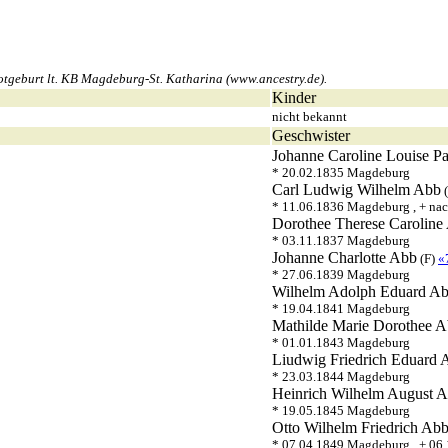
tgeburt lt. KB Magdeburg-St. Katharina (www.ancestry.de).
Kinder
nicht bekannt
Geschwister
Johanne Caroline Louise Pa
* 20.02.1835 Magdeburg
Carl Ludwig Wilhelm
Abb
* 11.06.1836 Magdeburg , + na
Dorothee Therese Caroline
* 03.11.1837 Magdeburg
Johanne Charlotte
Abb
(F)
«
* 27.06.1839 Magdeburg
Wilhelm Adolph Eduard
Ab
* 19.04.1841 Magdeburg
Mathilde Marie Dorothee
A
* 01.01.1843 Magdeburg
Liudwig Friedrich Eduard
* 23.03.1844 Magdeburg
Heinrich Wilhelm August
A
* 19.05.1845 Magdeburg
Otto Wilhelm Friedrich
Ab
* 07.04.1849 Magdeburg , + 0