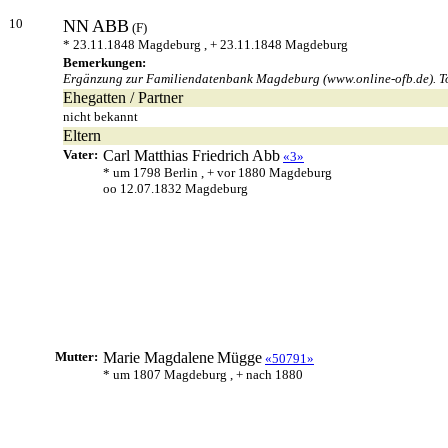
10
NN
ABB
(F)
* 23.11.1848 Magdeburg , + 23.11.1848 Magdeburg
Bemerkungen:
Ergänzung zur Familiendatenbank Magdeburg (www.online-ofb.de). To
Ehegatten / Partner
nicht bekannt
Eltern
Vater:
Carl Matthias Friedrich
Abb
«3»
* um 1798 Berlin , + vor 1880 Magdeburg
oo 12.07.1832 Magdeburg
Mutter:
Marie Magdalene
Mügge
«50791»
* um 1807 Magdeburg , + nach 1880