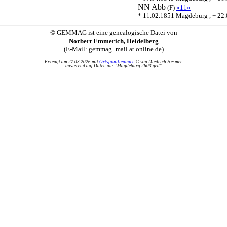
NN
Abb
(F)
«11»
* 11.02.1851 Magdeburg , + 22
© GEMMAG ist eine genealogische Datei von
Norbert Emmerich, Heidelberg
(E-Mail: gemmag_mail at online.de)
Erzeugt am 27.03.2026 mit
Ortsfamilienbuch
© von Diedrich Hesmer
basierend auf Daten aus "Magdeburg 2603.ged"