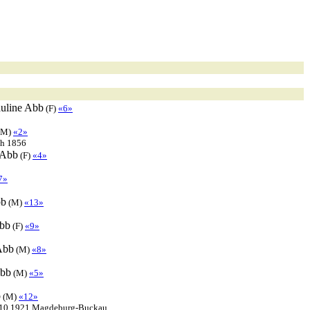
uline
Abb
(F)
«6»
(M)
«2»
ch 1856
Abb
(F)
«4»
7»
b
(M)
«13»
bb
(F)
«9»
Abb
(M)
«8»
bb
(M)
«5»
b
(M)
«12»
6.10.1921 Magdeburg-Buckau