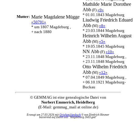
Mathilde Marie Dorothee
Abb
(F)
«9»
* 01.01.1843 Magdeburg
Mutter:
Marie Magdalene
Mügge
Liudwig Friedrich Eduard
«50791»
Abb
(M)
«8»
* um 1807 Magdeburg ,
* 23.03.1844 Magdeburg
+ nach 1880
Heinrich Wilhelm August
Abb
(M)
«5»
* 19.05.1845 Magdeburg
NN
Abb
(F)
«10»
* 23.11.1848 Magdeburg ,
+ 23.11.1848 Magdeburg
Otto Wilhelm Friedrich
Abb
(M)
«12»
* 07.04.1849 Magdeburg ,
+ 06.10.1921 Magdeburg-
Buckau
© GEMMAG ist eine genealogische Datei von
Norbert Emmerich, Heidelberg
(E-Mail: gemmag_mail at online.de)
Erzeugt am 27.03.2026 mit
Ortsfamilienbuch
© von Diedrich Hesmer
basierend auf Daten aus "Magdeburg 2603.ged"