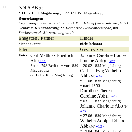
11
NN
ABB
(F)
* 11.02.1851 Magdeburg , + 22.02.1851 Magdeburg
Bemerkungen:
Ergänzung zur Familiendatenbank Magdeburg (www.online-ofb.de).
Geburt lt. KB Magdeburg-St. Katharina (www.ancestry.de) mit
Sterbevermerk. Sie starb ungetauft. .
Ehegatten / Partner
Kinder
nicht bekannt
nicht bekannt
Eltern
Geschwister
Vater:
Carl Matthias Friedrich
Johanne Caroline Louise
Abb
Pauline
Abb
«3»
(F)
«6»
* um 1798 Berlin , + vor 1880
* 20.02.1835 Magdeburg
Magdeburg
Carl Ludwig Wilhelm
oo 12.07.1832 Magdeburg
Abb
(M)
«2»
* 11.06.1836 Magdeburg ,
+ nach 1856
Dorothee Therese
Caroline
Abb
(F)
«4»
* 03.11.1837 Magdeburg
Johanne Charlotte
Abb
(F)
«7»
* 27.06.1839 Magdeburg
Wilhelm Adolph Eduard
Abb
(M)
«13»
* 19.04.1841 Magdeburg