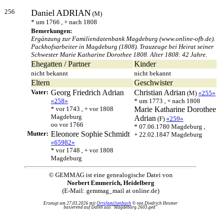
256
Daniel
ADRIAN
(M)
* um 1766 , + nach 1808
Bemerkungen:
Ergänzung zur Familiendatenbank Magdeburg (www.online-ofb.de).
Packhofsarbeiter in Magdeburg (1808). Trauzeuge bei Heirat seiner
Schwester Marie Katharine Dorothee 1808. Alter 1808: 42 Jahre.
Ehegatten / Partner
Kinder
nicht bekannt
nicht bekannt
Eltern
Geschwister
Vater:
Georg Friedrich
Adrian
Christian
Adrian
(M)
«255»
«258»
* um 1773 , + nach 1808
* vor 1743 , + vor 1808
Marie Katharine Dorothee
Magdeburg
Adrian
(F)
«259»
oo vor 1766
* 07.06.1780 Magdeburg ,
Mutter:
Eleonore Sophie
Schmidt
+ 22.02.1847 Magdeburg
«65982»
* vor 1748 , + vor 1808
Magdeburg
© GEMMAG ist eine genealogische Datei von
Norbert Emmerich, Heidelberg
(E-Mail: gemmag_mail at online.de)
Erzeugt am 27.03.2026 mit
Ortsfamilienbuch
© von Diedrich Hesmer
basierend auf Daten aus "Magdeburg 2603.ged"