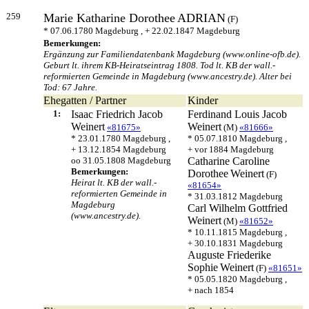
259
Marie Katharine Dorothee
ADRIAN
(F)
* 07.06.1780 Magdeburg , + 22.02.1847 Magdeburg
Bemerkungen:
Ergänzung zur Familiendatenbank Magdeburg (www.online-ofb.de).
Geburt lt. ihrem KB-Heiratseintrag 1808. Tod lt. KB der wall.-
reformierten Gemeinde in Magdeburg (www.ancestry.de). Alter bei
Tod: 67 Jahre.
Ehegatten / Partner
Kinder
1:
Isaac Friedrich Jacob
Ferdinand Louis Jacob
Weinert
Weinert
«81675»
(M)
«81666»
* 23.01.1780 Magdeburg ,
* 05.07.1810 Magdeburg ,
+ 13.12.1854 Magdeburg
+ vor 1884 Magdeburg
oo 31.05.1808 Magdeburg
Catharine Caroline
Bemerkungen:
Dorothee
Weinert
(F)
Heirat lt. KB der wall.-
«81654»
reformierten Gemeinde in
* 31.03.1812 Magdeburg
Magdeburg
Carl Wilhelm Gottfried
(www.ancestry.de).
Weinert
(M)
«81652»
* 10.11.1815 Magdeburg ,
+ 30.10.1831 Magdeburg
Auguste Friederike
Sophie
Weinert
(F)
«81651»
* 05.05.1820 Magdeburg ,
+ nach 1854