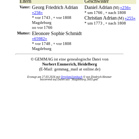
Eltern
Geschwister
Vater:
Georg Friedrich
Adrian
Daniel
Adrian
(M)
«256»
«258»
* um 1766 , + nach 1808
* vor 1743 , + vor 1808
Christian
Adrian
(M)
«255»
Magdeburg
* um 1773 , + nach 1808
oo vor 1766
Mutter:
Eleonore Sophie
Schmidt
«65982»
* vor 1748 , + vor 1808
Magdeburg
© GEMMAG ist eine genealogische Datei von
Norbert Emmerich, Heidelberg
(E-Mail: gemmag_mail at online.de)
Erzeugt am 27.03.2026 mit
Ortsfamilienbuch
© von Diedrich Hesmer
basierend auf Daten aus "Magdeburg 2603.ged"