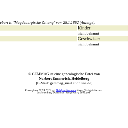
burt lt. "Magdeburgische Zeitung" vom 28.1.1862 (Anzeige).
Kinder
nicht bekannt
Geschwister
nicht bekannt
© GEMMAG ist eine genealogische Datei von
Norbert Emmerich, Heidelberg
(E-Mail: gemmag_mail at online.de)
Erzeugt am 27.03.2026 mit
Ortsfamilienbuch
© von Diedrich Hesmer
basierend auf Daten aus "Magdeburg 2603.ged"