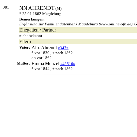
381
NN
AHRENDT
(M)
* 25.01.1862 Magdeburg
Bemerkungen:
Ergänzung zur Familiendatenbank Magdeburg (www.online-ofb.de). Ge
Ehegatten / Partner
nicht bekannt
Eltern
Vater:
Alb.
Ahrendt
«347»
* vor 1839 , + nach 1862
oo vor 1862
Mutter:
Emma
Menzel
«48616»
* vor 1844 , + nach 1862