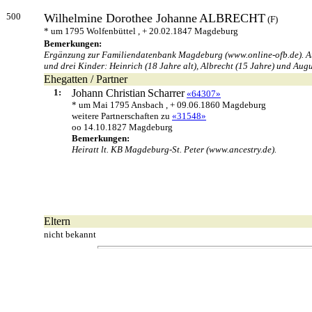
500
Wilhelmine Dorothee Johanne
ALBRECHT
(F)
* um 1795 Wolfenbüttel , + 20.02.1847 Magdeburg
Bemerkungen:
Ergänzung zur Familiendatenbank Magdeburg (www.online-ofb.de). Aus W
und drei Kinder: Heinrich (18 Jahre alt), Albrecht (15 Jahre) und Augu
Ehegatten / Partner
1:
Johann Christian
Scharrer
«64307»
* um Mai 1795 Ansbach , + 09.06.1860 Magdeburg
weitere Partnerschaften zu
«31548»
oo 14.10.1827 Magdeburg
Bemerkungen:
Heiratt lt. KB Magdeburg-St. Peter (www.ancestry.de).
Eltern
nicht bekannt