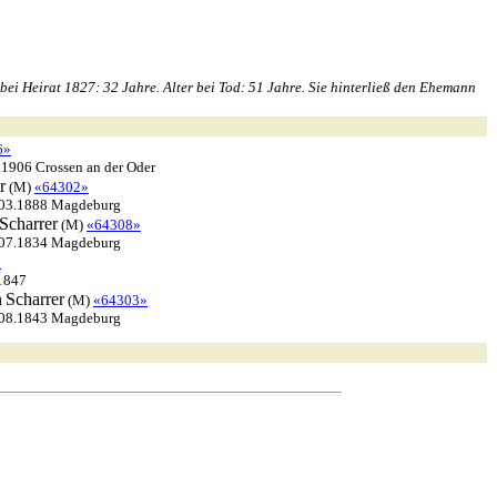
ei Heirat 1827: 32 Jahre. Alter bei Tod: 51 Jahre. Sie hinterließ den Ehemann
6»
1906 Crossen an der Oder
r
(M)
«64302»
.03.1888 Magdeburg
Scharrer
(M)
«64308»
.07.1834 Magdeburg
»
1847
n
Scharrer
(M)
«64303»
.08.1843 Magdeburg