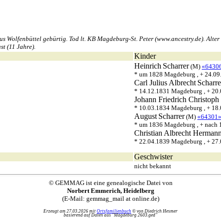
olfenbüttel gebürtig. Tod lt. KB Magdeburg-St. Peter (www.ancestry.de). Alter b
st (11 Jahre).
Kinder
Heinrich
Scharrer
(M)
«6430
* um 1828 Magdeburg , + 24.09.
Carl Julius Albrecht
Scharre
* 14.12.1831 Magdeburg , + 20
Johann Friedrich Christoph
* 10.03.1834 Magdeburg , + 18
August
Scharrer
(M)
«64301
* um 1836 Magdeburg , + nach 
Christian Albrecht Herman
* 22.04.1839 Magdeburg , + 27
Geschwister
nicht bekannt
© GEMMAG ist eine genealogische Datei von
Norbert Emmerich, Heidelberg
(E-Mail: gemmag_mail at online.de)
Erzeugt am 27.03.2026 mit
Ortsfamilienbuch
© von Diedrich Hesmer
basierend auf Daten aus "Magdeburg 2603.ged"